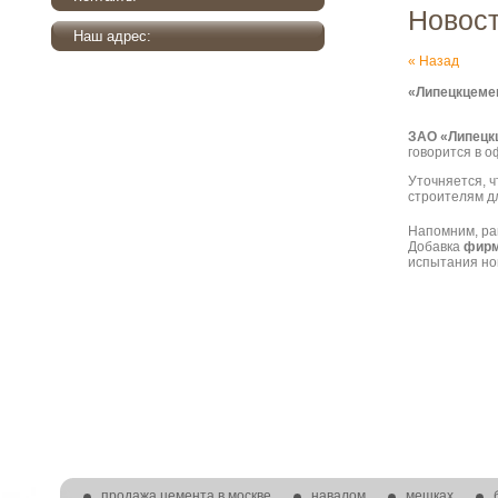
Новос
Наш адрес:
« Назад
«Липецкцеме
ЗАО «Липецк
говорится в 
Уточняется, 
строителям д
Напомним, ра
Добавка
фирм
испытания но
продажа цемента в москве
навалом
мешках