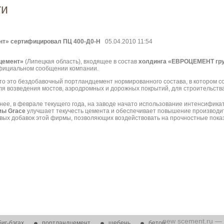
ти
нт» сертифицировал ПЦ 400-Д0-Н
05.04.2010 11:54
цемент»
(Липецкая область), входящее в состав
холдинга «ЕВРОЦЕМЕНТ гр
официальном сообщении компании.
что это бездобавочный портландцемент нормированного состава, в котором 
ля возведения мостов, аэродромных и дорожных покрытий, для строительств
нее, в феврале текущего года, на заводе начато использование интенсифик
ы Grace
улучшает текучесть цемента и обеспечивает повышение производит
вых добавок этой фирмы, позволяющих воздействовать на прочностные пока
new
scement.ru 
биг-бэгах
портландцемент
щебень
бетон