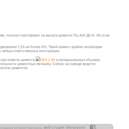
уп»
, получил сертификат на выпуск цемента ПЦ 400-Д0-Н. Об этом
содержание С3А не более 8%. Такой цемент крайне необходим
а любых ответственных конструкции.
атора помола цемента
HEA
2-86
в промышленных объемах.
ельности цементных мельниц. Сейчас на заводе ведутся
затели цементов.
—
, веб-студия Мегагрупп
создание интернет-магазина