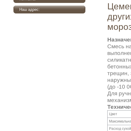
Цемен
Наш адрес:
други
мороз
Назначе
Смесь на
выполнен
силикатн
бетонных
трещин, 
наружных
(до -10 0
Для ручн
механиз
Техниче
Цвет
Максимальна
Расход сухой