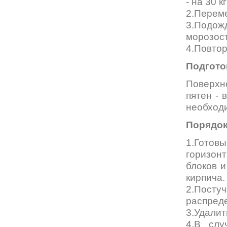
- на 30 к
2.Перем
3.Подожд
морозост
4.Повто
Подгото
Поверхн
пятен - 
необходи
Порядок
1.Гото
горизон
блоков и
кирпича.
2.Посту
распред
3.Удалит
4.В слу