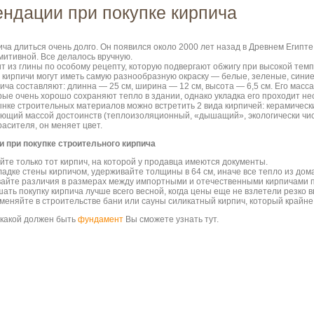
ндации при покупке кирпича
ча длиться очень долго. Он появился около 2000 лет назад в Древнем Египте
митивной. Все делалось вручную.
т из глины по особому рецепту, которую подвергают обжигу при высокой темп
кирпичи могут иметь самую разнообразную окраску — белые, зеленые, синие 
ча составляют: длинна — 25 см, ширина — 12 см, высота — 6,5 см. Его масса 
рые очень хорошо сохраняют тепло в здании, однако укладка его проходит не
ынке строительных материалов можно встретить 2 вида кирпичей: керамичес
ающий массой достоинств (теплоизоляционный, «дышащий», экологически чист
асителя, он меняет цвет.
 при покупке строительного кирпича
йте только тот кирпич, на которой у продавца имеются документы.
ладке стены кирпичом, удерживайте толщины в 64 см, иначе все тепло из дома
айте различия в размерах между импортными и отечественными кирпичами пр
ать покупку кирпича лучше всего весной, когда цены еще не взлетели резко в
меняйте в строительстве бани или сауны силикатный кирпич, который крайне 
, какой должен быть
фундамент
Вы сможете узнать тут.