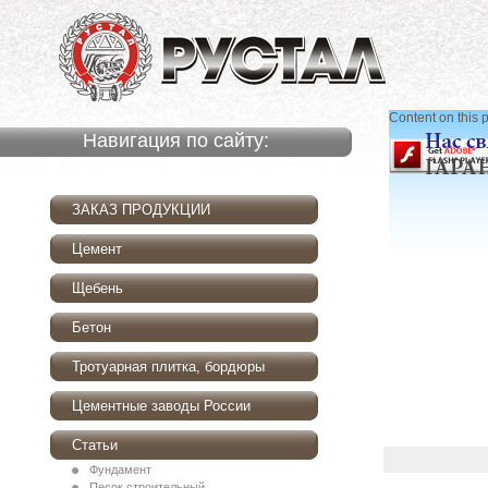
Content on this 
Навигация по сайту:
ЗАКАЗ ПРОДУКЦИИ
Цемент
Щебень
Бетон
Тротуарная плитка, бордюры
Цементные заводы России
Статьи
Фундамент
Песок строительный