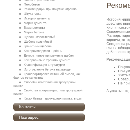
Рекоме
Пенобетон
Рекомендации при покупке кирпича
Штукатурка
История цемента
История кирпи
Марки цемента
довольно при
Кирпич состои
Виды цемента
Современные 
Марки бетона
Размеры кирпи
Щебень известковый
кирпичи, кото
Щебень гравийный
Сегодня на р
Гранитный щебень
глины, облад
Как производится щебень
добавлении кр
Декоративное применение щебня
Рекомендации
Как правильно хранить цемент
Классификация штукатурки
Покупа
Изготовление бетона на заводе
При ук
Транспортировка бетонной смеси, как
Учитыв
фактор ее качества
Соверш
Способы изготовления тротуарной
Не при
плитки
Свойства и характеристики тротуарной
А узнать о то
плитки
Какая бывает тротуарная плитка: виды
Контакты
Наш адрес: