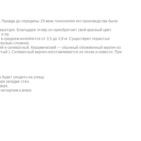
. Правда до середины 19 века технология его производства была
ературе. Благодаря этому он приобретает свой красный цвет.
и пр.
в среднем колеблется от 3,5 до 3,8 кг. Существуют пористые
сколько сложнее.
кий и силикатный. Керамический — обычный обожженный кирпич из
ый ). Силикатный кирпич изготавливается из песка и извести. При
 будет уходить на улицу.
и укладке стен.
верх.
нетерпим к влаге.